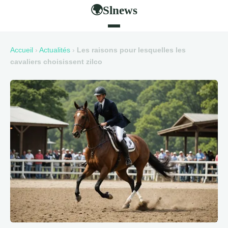
Slnews
🌍
Accueil
›
Actualités
›
Les raisons pour lesquelles les
cavaliers choisissent zilco